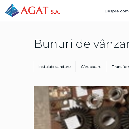
keymeta
Despre com
Produse
descmeta
Bunuri de vânza
descmeta
Instalații sanitare
Cărucioare
Transfo