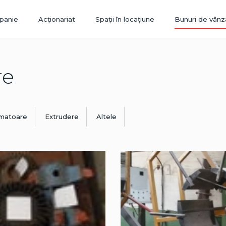
panie
Acționariat
Spații în locațiune
Bunuri de vânz
re
rmatoare
Extrudere
Altele